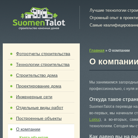
Лучшие технологии стро
Огромный опыт в проект
Самые квалифицированн
Главная
»
О компании
Фотоотчеты строительства
О компани
Технологии строительства
Строительство дома
Мы занимаемся загородным
Проектирование дома
профессионально, с нуля и
Инженерные сети
Откуда такое стран
SuomenTalot в переводе на
Отдельные виды работ
во-первых, мы начинали с
Построенные объекты
Lakka
), а во-вторых, са
технологиям. Сегодня мы с
О компании
Как давно вы на р
Карта объектов