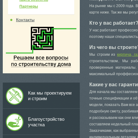
На рынке мы с 2009 года. 
Партнеры
карте ниже. Так же мы рег
Контакты
Кто у вас работает
У нас работают профессио
поэтому наши специалисты
Из чего вы строите
Мы строим из
кирпича, г
строительством.. Мы ра
проверенные материалы.
максимальный проффесио
Какие у вас гарант
Для начала мы составляем
Как мы проектируем
и строим
точные спецификации и объ
модели, показать Вам все 
подробную смету, разбива
и рассказываем как они вл
Благоустройство
участка
составляем недельный план
Заказчиками, как выбранны
индивидуальным деталям, к