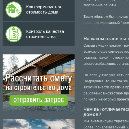
внутренние работы.
Как формируется
стоимость дома
Таким образом Вы получает
проанализированный "проду
Контроль качества
строительства
На каком этапе вы 
Самый лучший вариант нача
возможно еще совневаетесь
участка: какой поместит
энергоснабжающих организа
Но если у Вас уже есть п
Подрядчика, то Вы так же
захотим внести правки в п
работаем с множеством про
по части некоторых проек
Чем вы отличаетес
домов?
Мы анализируем тщательн
более привлекательный 