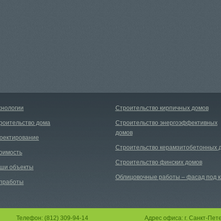
хнологии
Строительство кирпичных домов
роительство дома
Строительство энергоэффективных
домов
оектирование
Строительство керамзитобетонных 
оимость
Строительство финских домов
ши объекты
Облицовочные работы – фасад под 
пработы
Телефон: (812) 309-94-14
Адрес офиса: г. Санкт-Пет