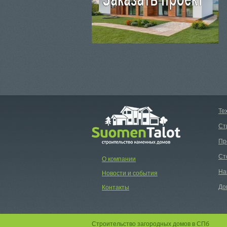
Те
Ст
Пр
Ст
О компании
На
Новости и события
До
Контакты
Строительство загородных домов в СПб