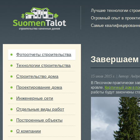
Лучшие технологии стро
Огромный опыт в проект
Самые квалифицированн
Фотоотчеты строительства
Завершаем 
Технологии строительства
Строительство дома
15 июля 2015 г. |
Автор:
Андре
В Песочном практически зав
Проектирование дома
кровле.
Кирпичный дом в п
работы будут закончены ст
Инженерные сети
Отдельные виды работ
Построенные объекты
О компании