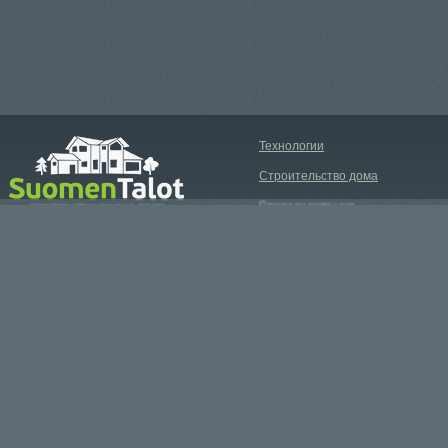
Технологии
Строительство дома
Проектирование
Стоимость
О компании
Наши объекты
Новости и события
Допработы
Контакты
Строительство загородных домов в СПб
Телефон: (812) 309-94-
SuomenTalot © 2016 Все права защищены
E-mail: info@suomentalo