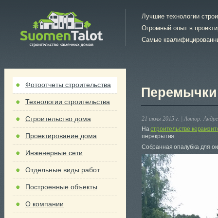
Лучшие технологии стро
Огромный опыт в проект
Самые квалифицированн
Фотоотчеты строительства
Перемычки 
Технологии строительства
Строительство дома
21 июля 2015 г. |
Автор:
Андре
На
строительстве керамзит
Проектирование дома
перекрытия.
Собранная опалубка для о
Инженерные сети
Отдельные виды работ
Построенные объекты
О компании