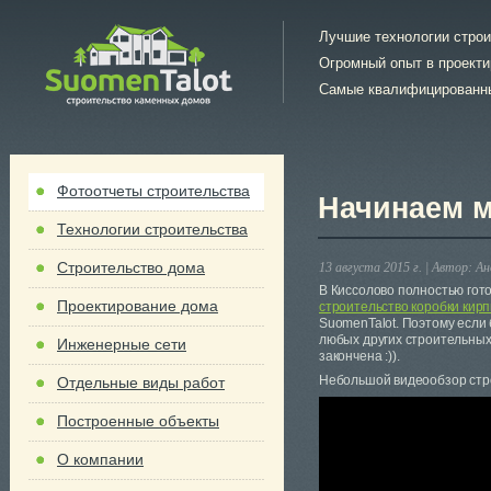
Лучшие технологии стро
Огромный опыт в проект
Самые квалифицированн
Фотоотчеты строительства
Начинаем м
Технологии строительства
Строительство дома
13 августа 2015 г. |
Автор:
Ан
В Киссолово полностью гото
Проектирование дома
строительство коробки кир
SuomenTalot. Поэтому если 
любых других строительных
Инженерные сети
закончена :)).
Небольшой видеообзор стро
Отдельные виды работ
Построенные объекты
О компании