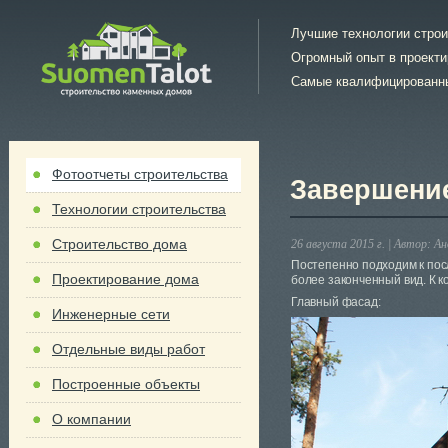
Лучшие технологии стро
Огромный опыт в проект
Самые квалифицированн
Фотоотчеты строительства
Завершени
Технологии строительства
Строительство дома
26 августа 2015 г. |
Автор:
Ан
Постепенно подходим к по
Проектирование дома
более законченный вид. К к
Главный фасад:
Инженерные сети
Отдельные виды работ
Построенные объекты
О компании