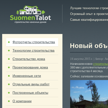
Лучшие технологии стро
Огромный опыт в проект
Самые квалифицированн
Фотоотчеты строительства
Новый объ
Технологии строительства
Строительство дома
14 августа 2015 г. |
Автор:
Ан
Начинаем новое
строительс
Проектирование дома
380 мм с дополнительным у
строительства 4 месяца.
Инженерные сети
Сейчас заливаем основани
Отдельные виды работ
Построенные объекты
О компании