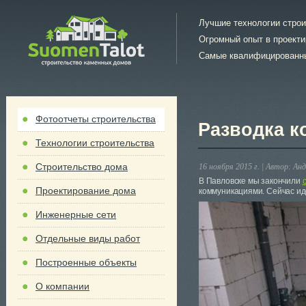
Лучшие технологии стро
Огромный опыт в проект
Самые квалифицированн
Фотоотчеты строительства
Разводка 
Технологии строительства
Строительство дома
16 ноября 2015 г. |
Автор:
Анд
В Павловске мы закончили
Проектирование дома
коммуникациями. Сейчас ид
Инженерные сети
Отдельные виды работ
Построенные объекты
О компании