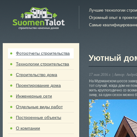
Лучшие технологии стро
Огромный опыт в проект
Самые квалифицированн
Фотоотчеты строительства
Уютный до
Технологии строительства
Строительство дома
17 мая 2016 г. |
Автор:
Андрей
На Мурманском шоссе завер
Проектирование дома
тот случай, когда дом не п
жить круглогодично со всем
зиму, за один сезон можно 
Инженерные сети
Отдельные виды работ
Построенные объекты
О компании