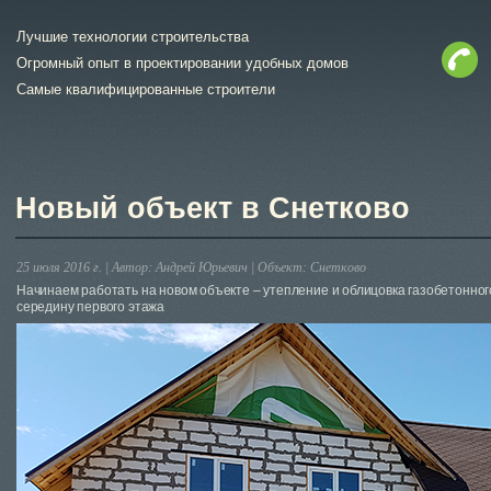
Лучшие технологии строительства
Огромный опыт в проектировании удобных домов
Самые квалифицированные строители
Новый объект в Снетково
25 июля 2016 г. |
Автор:
Андрей Юрьевич
|
Объект:
Снетково
Начинаем работать на новом объекте – утепление и облицовка газобетонног
середину первого этажа