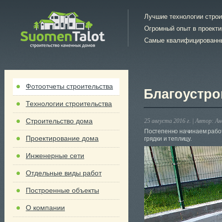
Лучшие технологии стро
Огромный опыт в проект
Самые квалифицированн
Фотоотчеты строительства
Благоустро
Технологии строительства
Строительство дома
25 августа 2016 г. |
Автор:
Ан
Постепенно начинаем работ
Проектирование дома
грядки и теплицу.
Инженерные сети
Отдельные виды работ
Построенные объекты
О компании