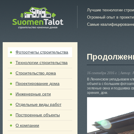
Лучшие технологии стро
Огромный опыт в проект
Самые квалифицированн
Фотоотчеты строительства
Продолжени
Технологии строительства
Строительство дома
16 сентября 2016 г. |
Автор:
А
В Ленинском укладываем кли
Проектирование дома
объекта с большим фотоапп
зеленые окна и подшивка св
зрения, дом.
Инженерные сети
Отдельные виды работ
Построенные объекты
О компании