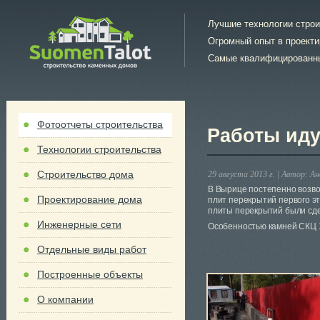
Лучшие технологии стро
Огромный опыт в проект
Самые квалифицированн
Фотоотчеты строительства
Работы ид
Технологии строительства
Строительство дома
29 августа 2013 г. |
Автор:
Ан
В Вырице постепенно возво
Проектирование дома
плит перекрытий первого э
плиты перекрытий были сде
Инженерные сети
Особенностью камней СКЦ 1
Отдельные виды работ
Построенные объекты
О компании