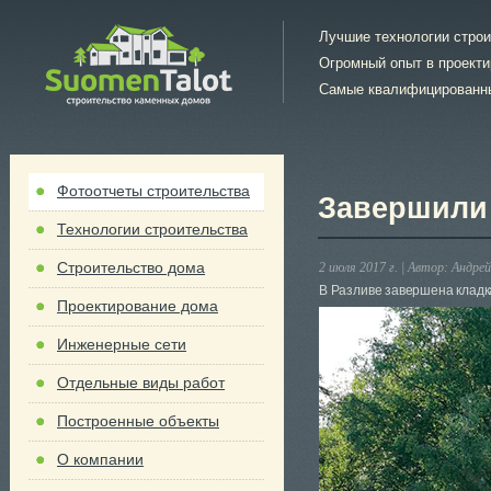
Лучшие технологии стро
Огромный опыт в проект
Самые квалифицированн
Фотоотчеты строительства
Завершили 
Технологии строительства
Строительство дома
2 июля 2017 г. |
Автор:
Андрей
В Разливе завершена кладк
Проектирование дома
Инженерные сети
Отдельные виды работ
Построенные объекты
О компании