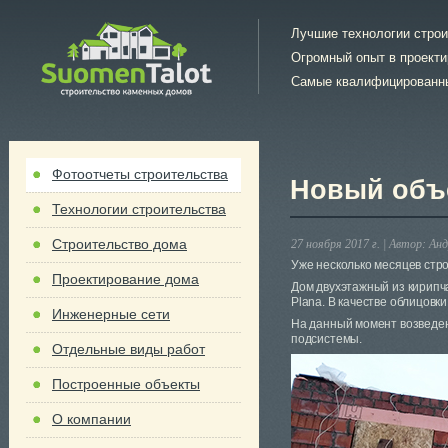
Лучшие технологии стро
Огромный опыт в проект
Самые квалифицированн
Фотоотчеты строительства
Новый объе
Технологии строительства
Строительство дома
27 ноября 2017 г. |
Автор:
Анд
Уже несколько месяцев стр
Проектирование дома
Дом двухэтажный из кирипч
Plana. В качестве облицовк
Инженерные сети
На данный момент возведены
подсистемы.
Отдельные виды работ
Построенные объекты
О компании