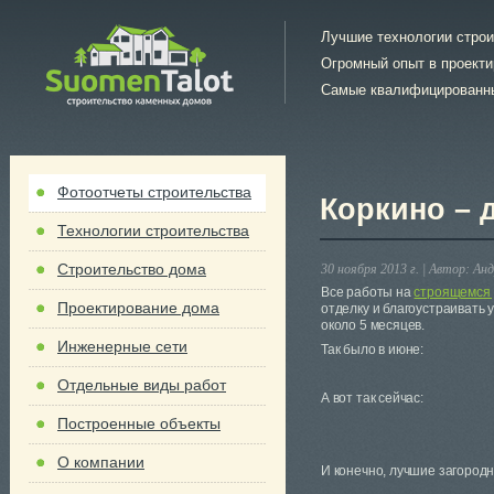
Лучшие технологии стро
Огромный опыт в проект
Самые квалифицированн
Фотоотчеты строительства
Коркино – 
Технологии строительства
Строительство дома
30 ноября 2013 г. |
Автор:
Анд
Все работы на
строящемся 
Проектирование дома
отделку и благоустраивать 
около 5 месяцев.
Инженерные сети
Так было в июне:
Отдельные виды работ
А вот так сейчас:
Построенные объекты
О компании
И конечно, лучшие загородн