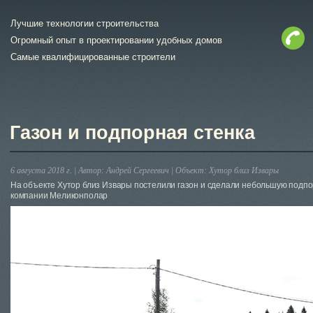
Лучшие технологии строительства
Огромный опыт в проектировании удобных домов
Самые квалифицированные строители
Газон и подпорная стенка
6 августа 2018 г. |
Автор:
Андрей Сергеевич
|
Объект:
Хутор близ Извары
На объекте Хутор близ Извары постелили газон и сделали небольшую подпо
компании Меликонполар