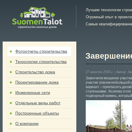
Лучшие технологии стро
Огромный опыт в проект
Самые квалифицированн
Фотоотчеты строительства
Завершение
Технологии строительства
Строительство дома
27 августа 2018 г. |
Автор:
Ан
Закончили мощение участка 
Проектирование дома
участке совсем небольшой и
вариант – пригласить диза
ступеньками. Хозяева этог
Инженерные сети
подпорный камень, который
Отдельные виды работ
Построенные объекты
О компании