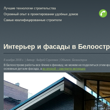
Лучшие технологии строительства
Огромный опыт в проектировании удобных домов
Самые квалифицированные строители
Интерьер и фасады в Белоостр
8 ноября 2018 г. |
Автор:
Андрей Сергеевич
|
Объект:
Белоостров
В Белоострове работы все ближе к финишу, не можем не поделиться этим кр
основные детали фасада, а
во второй – смотрите интерьер