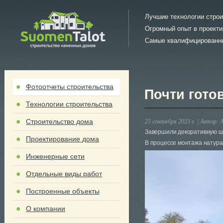
Лучшие технологии стро
Огромный опыт в проект
Самые квалифицированн
Фотоотчеты строительства
Почти гот
Технологии строительства
Строительство дома
25 сентября 2023 г. |
Автор:
А
Завершили декоративную шт
Проектирование дома
В процессе монтажа натура
Инженерные сети
Отдельные виды работ
Построенные объекты
О компании