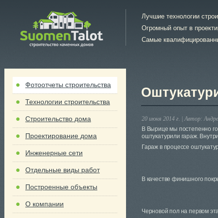
Лучшие технологии стро
Огромный опыт в проект
Самые квалифицированн
Фотоотчеты строительства
Оштукатури
Технологии строительства
Строительство дома
20 июня 2014 г. |
Автор:
Андре
В Вырице мы постепенно го
Проектирование дома
оштукатурили гараж. Внутр
Гараж в процессе оштукату
Инженерные сети
Отдельные виды работ
В качестве финишного покры
Построенные объекты
О компании
Черновой пол на первом эт