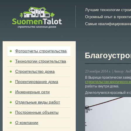
Лучшие технологии стро
Огромный опыт в проект
Самые квалифицированн
Фотоотчеты строительства
Благоустро
Технологии строительства
Строительство дома
23 ноября 2014 г. |
Автор:
Анд
В Вырице практически заве
Проектирование дома
строительство кирпичного к
работы внутри дома.
Инженерные сети
Дом получился красивый и 
Отдельные виды работ
Построенные объекты
О компании