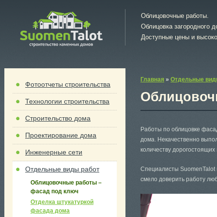
Облицовочные работы.
Облицовка загородного д
Доступные цены и высоко
Главная
»
Отдельные вид
Фотоотчеты строительства
Облицовоч
Технологии строительства
Строительство дома
Работы по облицовке фаса
Проектирование дома
дома. Некачественно выпо
количеству дорогостоящих 
Инженерные сети
Отдельные виды работ
Специалисты SuomenTalot 
смело доверить работу лю
Облицовочные работы –
фасад под ключ
Отделка штукатуркой
фасада дома