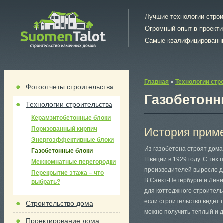
Лучшие технологии стро
Огромный опыт в проект
Самые квалифицированн
Главная
»
Технологии стр
Фотоотчеты строительства
Газобетонн
Технологии строительства
Керамзитобетонные блоки
Поризованный кирпич
История прим
Энергоэффективные блоки
Из газобетона строят дома
Газобетонные блоки
Швеции в 1929 году. С тех
Межкомнатные перегородки
производителей выросло до
Перекрытие этажа – что
В Санкт-Петербурге и Лен
выбрать?
для коттеджного строитель
если строительство ведет 
Строительство дома
можно получить теплый и 
Проектирование дома