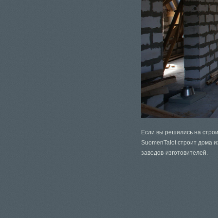
Если вы решились на строи
SuomenTalot строит дома 
заводов-изготовителей.