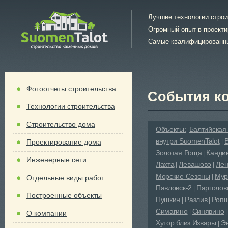
Лучшие технологии стро
Огромный опыт в проект
Самые квалифицированн
Фотоотчеты строительства
События к
Технологии строительства
Строительство дома
Объекты:
Балтийская
внутри SuomenTalot
Проектирование дома
|
Золотая Роща
Канди
|
Инженерные сети
Лахта
Левашово
Лен
|
|
Морские Сезоны
Мур
|
Отдельные виды работ
Павловск-2
Парголов
|
Построенные объекты
Пушкин
Разлив
Роп
|
|
Симагино
Синявино
|
О компании
Хутор близ Извары
Э
|