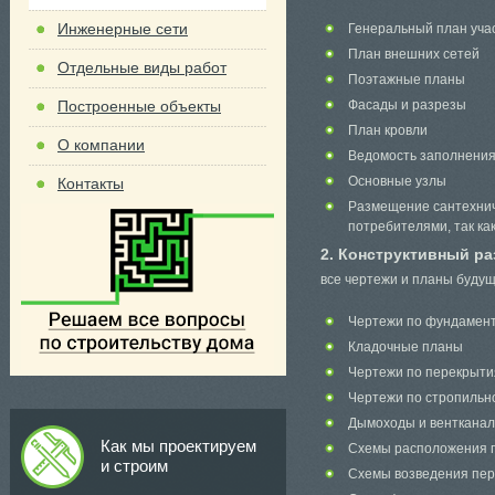
Инженерные сети
Генеральный план уча
План внешних сетей
Отдельные виды работ
Поэтажные планы
Построенные объекты
Фасады и разрезы
План кровли
О компании
Ведомость заполнения
Основные узлы
Контакты
Размещение сантехнич
потребителями, так ка
2. Конструктивный р
все чертежи и планы будущ
Чертежи по фундамент
Кладочные планы
Чертежи по перекрыт
Чертежи по стропильн
Дымоходы и венткана
Как мы проектируем
Схемы расположения 
и строим
Схемы возведения пер