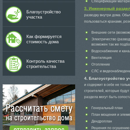
Спецификации матери
3. Инженерный разде
Благоустройство
разводку внутри дома. Обы
участка
пользоваться кранами, роз
Внешние сети (возможн
Как формируется
Электричество (разво
стоимость дома
возможен так же подбо
Водоснабжение и кана
Вентиляция
Контроль качества
Отопление
строительства
СЛС и видеонаблюден
4. Благоустройство у
и содержит в себе не толь
строителей, которые будут
раздела могут быть сопост
Генеральный план
План мощения и элеме
Дендроплан
Решения по осушению 