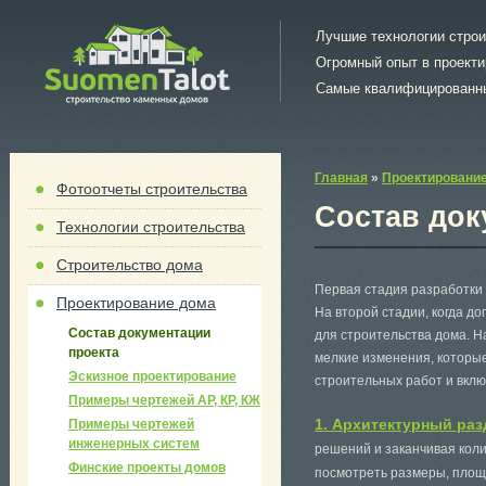
Лучшие технологии стро
Огромный опыт в проект
Самые квалифицированн
Главная
»
Проектировани
Фотоотчеты строительства
Состав док
Технологии строительства
Строительство дома
Первая стадия разработки 
Проектирование дома
На второй стадии, когда д
Состав документации
для строительства дома. Н
проекта
мелкие изменения, которые
Эскизное проектирование
строительных работ и вкл
Примеры чертежей АР, КР, КЖ
1. Архитектурный ра
Примеры чертежей
инженерных систем
решений и заканчивая кол
Финские проекты домов
посмотреть размеры, площ