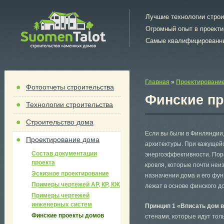
Лучшие технологии стро
Огромный опыт в проект
Самые квалифицированн
Главная
»
Проектировани
Фотоотчеты строительства
Финские п
Технологии строительства
Строительство дома
Если вы были в Финляндии
Проектирование дома
архитектуры. При кажущей
Состав документации
энергоэффективности. Поро
проекта
кровля, которые почти неи
Эскизное проектирование
назначении дома и его фун
Примеры чертежей АР, КР, КЖ
лежат в основе финского д
Примеры чертежей
инженерных систем
Принцип 1 «Вписать дом 
Финские проекты домов
стенами, которые идут тол