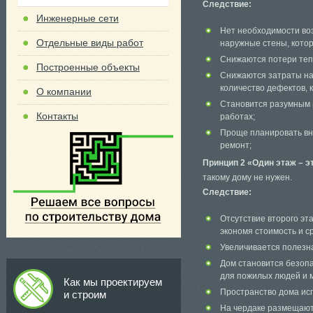
Следствие:
Инженерные сети
Нет необходимости во
Отдельные виды работ
наружные стены, кото
Снижаются потери тепл
Построенные объекты
Снижаются затраты на
количество дефектов, 
О компании
Становится разумным 
Контакты
работах;
Проще планировать вн
ремонт;
Принцип 2 «Один этаж – э
такому дому не нужен.
Следствие:
Отсутствие второго эт
экономя стоимость и с
Увеличивается полезна
Дом становится безопа
для пожилых людей и м
Как мы проектируем
Пространство дома ис
и строим
На чердаке размещают