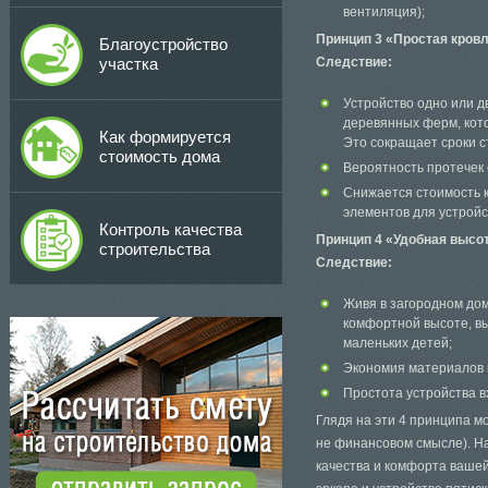
вентиляция);
Принцип 3 «Простая кров
Благоустройство
участка
Следствие:
Устройство одно или 
деревянных ферм, кот
Как формируется
Это сокращает сроки с
стоимость дома
Вероятность протечек 
Снижается стоимость к
элементов для устройст
Контроль качества
Принцип 4 «Удобная высо
строительства
Следствие:
Живя в загородном дом
комфортной высоте, в
маленьких детей;
Экономия материалов 
Простота устройства в
Глядя на эти 4 принципа м
не финансовом смысле). Н
качества и комфорта вашей