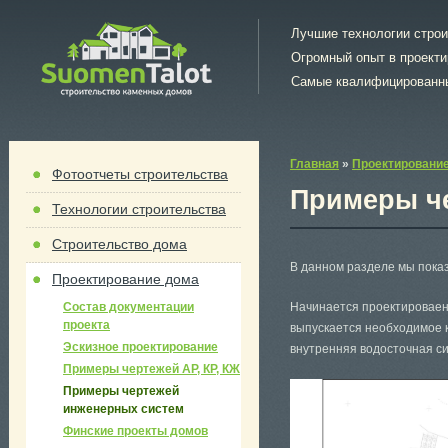
Лучшие технологии стро
Огромный опыт в проект
Самые квалифицированн
Главная
»
Проектировани
Фотоотчеты строительства
Примеры ч
Технологии строительства
Строительство дома
В данном разделе мы пока
Проектирование дома
Состав документации
Начинается проектироваен
проекта
выпускается необходимое к
Эскизное проектирование
внутренняя водосточная си
Примеры чертежей АР, КР, КЖ
Примеры чертежей
инженерных систем
Финские проекты домов