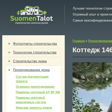
Лучшие технологии стро
Огромный опыт в проект
Самые квалифицированн
Главная
»
Проектировани
Фотоотчеты строительства
Коттедж 146
Технологии строительства
Строительство дома
Проектирование дома
Состав документации
проекта
Эскизное проектирование
Примеры чертежей АР, КР, КЖ
Примеры чертежей
инженерных систем
Финские проекты домов