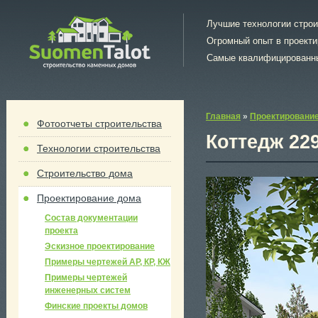
Лучшие технологии стро
Огромный опыт в проект
Самые квалифицированн
Главная
»
Проектировани
Фотоотчеты строительства
Коттедж 229
Технологии строительства
Строительство дома
Проектирование дома
Состав документации
проекта
Эскизное проектирование
Примеры чертежей АР, КР, КЖ
Примеры чертежей
инженерных систем
Финские проекты домов